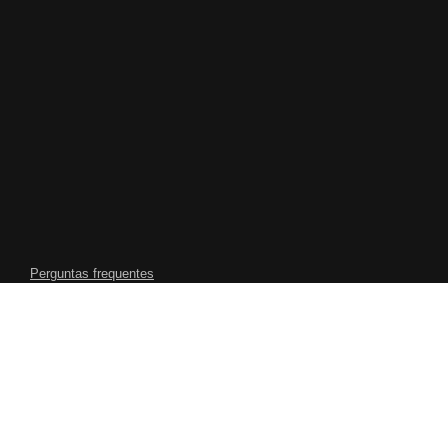
Perguntas frequentes
Relações com investidores
Formas de assistir
Informações corporativas
Só na Lotflix
Central de Ajuda